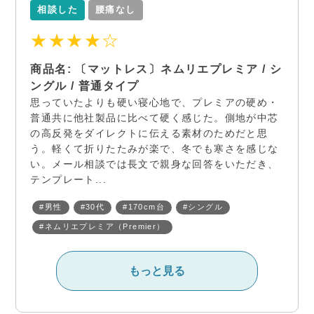
相談した
腰痛なし
★★★★☆
商品名: 〔マットレス〕ネムリエプレミア / シ
ングル / 普通タイプ
思っていたよりも硬い寝心地で、プレミアの硬め・
普通共に他社製品に比べて硬く感じた。側地が中芯
の高反発をダイレクトに伝える素材のためだと思
う。軽くて折りたたみが楽で、冬でも寒さを感じな
い。メール相談では長文で親身な回答をいただき、
テンプレート...
#男性
#30代
#170cm台
#シングル
#ネムリエプレミア（Premier）
もっと見る