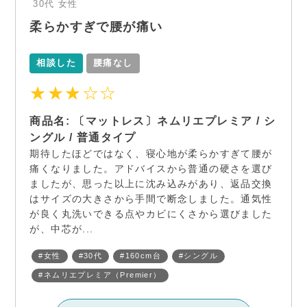
30代
女性
柔らかすぎで腰が痛い
相談した
腰痛なし
★★★☆☆
商品名: 〔マットレス〕ネムリエプレミア / シ
ングル / 普通タイプ
期待したほどではなく、寝心地が柔らかすぎて腰が
痛くなりました。アドバイスから普通の硬さを選び
ましたが、思った以上に沈み込みがあり、返品交換
はサイズの大きさから手間で断念しました。通気性
が良く丸洗いできる点やカビにくさから選びました
が、中芯が...
#女性
#30代
#160cm台
#シングル
#ネムリエプレミア（Premier）