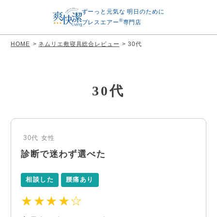
ずーっと元気な
明日のために
®
ブレスエアー
専門店
HOME
ネムリエ敷寝具総合レビュー
30代
30代
30代
女性
診断で迷わず選べた
相談した
腰痛あり
★★★★☆