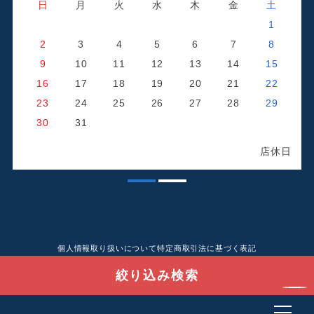
日
月
火
水
木
金
土
1
2
3
4
5
6
7
8
9
10
11
12
13
14
15
16
17
18
19
20
21
22
23
24
25
26
27
28
29
日
30
31
店休日
個人情報取り扱いについて
特定商取引法に基づく表記
絞り込み検索
Copyright© 爽快潔Living. All rights reserved