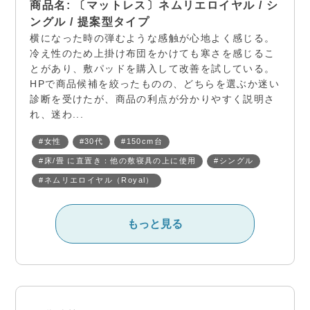
商品名: 〔マットレス〕ネムリエロイヤル / シ
ングル / 提案型タイプ
横になった時の弾むような感触が心地よく感じる。
冷え性のため上掛け布団をかけても寒さを感じるこ
とがあり、敷パッドを購入して改善を試している。
HPで商品候補を絞ったものの、どちらを選ぶか迷い
診断を受けたが、商品の利点が分かりやすく説明さ
れ、迷わ...
#女性
#30代
#150cm台
#床/畳 に直置き：他の敷寝具の上に使用
#シングル
#ネムリエロイヤル（Royal）
もっと見る