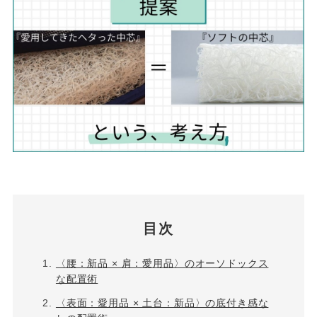
目次
〈腰：新品 × 肩：愛用品〉のオーソドックス
な配置術
〈表面：愛用品 × 土台：新品〉の底付き感な