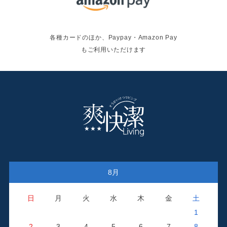
各種カードのほか、Paypay・Amazon Pay
もご利用いただけます
8月
日
月
火
水
木
金
土
1
2
3
4
5
6
7
8