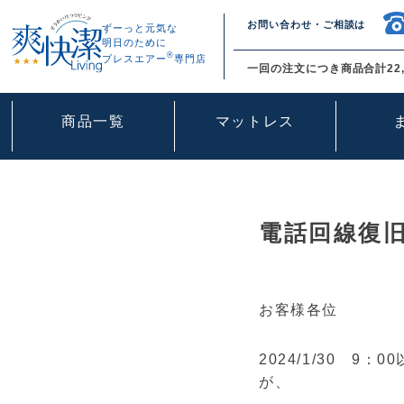
お問い合わせ・ご相談は
ずーっと元気な
明日のために
®
ブレスエアー
専門店
一回の注文につき商品合計22,
商品一覧
マットレス
電話回線復
お客様各位
2024/1/30 
が、