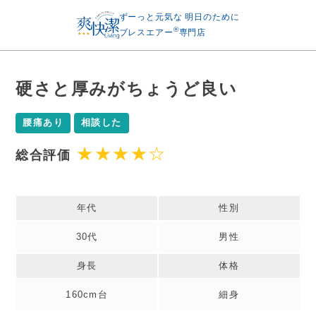
ずーっと元気な
明日のために
®
ブレスエアー
専門店
硬さと厚みがちょうど良い
腰痛あり
相談した
★★★★☆
年代
性別
30代
男性
身長
体格
160cm台
細身