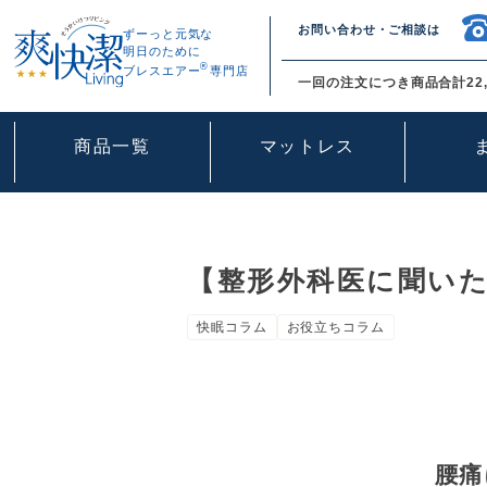
お問い合わせ・ご相談は
ずーっと元気な
明日のために
®
ブレスエアー
専門店
一回の注文につき商品合計22,
商品一覧
マットレス
【整形外科医に聞い
快眠コラム
お役立ちコラム
腰痛