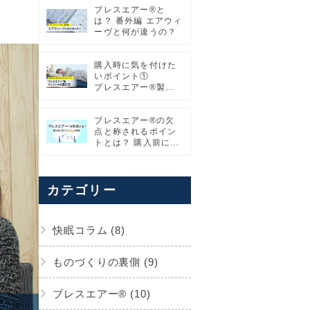
ブレスエアー®と
は？ 番外編 エアウィ
ーヴと何が違うの？
購入時に気を付けた
いポイント①
ブレスエアー®製マ
ットレスの選び方
ブレスエアー®の欠
点と称されるポイン
トとは？ 購入前に知
りたい5つの特性
カテゴリー
快眠コラム (8)
ものづくりの裏側 (9)
ブレスエアー® (10)