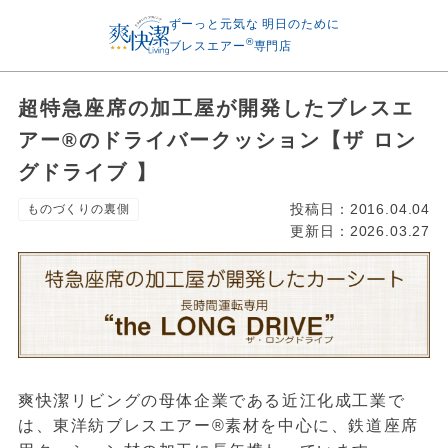
ずーっと元気な
明日のために
®
ブレスエアー
専門店
超特急座席の加工屋が開発したブレスエ
アー®のドライバークッション【ザ ロン
グドライブ 】
投稿日：
2016.04.04
ものづくりの裏側
更新日：
2026.03.27
爽快潔リビングの母体企業である近江化成工業で
は、東洋紡ブレスエアー®素材を中心に、鉄道座席