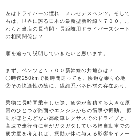
左はドライバーの憧れ、メルセデスベンツ。そして
右は、世界に誇る日本の最新型新幹線Ｎ７００。こ
れらと当店の長時間・長距離用ドライバーズシート
の相関関係は？
順を追って説明していきたいと思います。
まず、ベンツとＮ７００新幹線の共通点は？
①時速250kmで長時間走っても、快適な乗り心地
②その快適性の陰に、繊維系バネ部材の存在あり。
乗物に長時間乗車した際、疲労が蓄積する大きな原
因のひとつが路面やエンジンからの衝撃や振動。 振
動がほとんどない高級車レクサスでのドライブと、
高速で走行時に車がガタガタしている軽自動車での
疲労度を考えれば、振動が体に与える影響をイメー