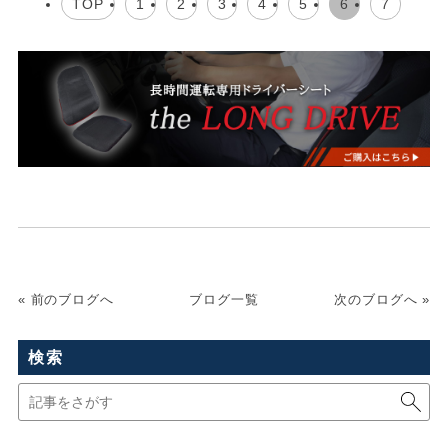
TOP
1
2
3
4
5
6
7
« 前のブログへ
ブログ一覧
次のブログへ »
検索