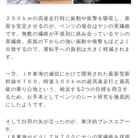
２５０ｋｍの高速走行時に振動や衝撃を吸収し、座
面を安定させるのが、ベンツの場合はヤシの実繊維
です。無数の繊維が不規則に絡み合っているヤシの
実繊維。座面の下からの強い振動や衝撃もほどよく
分散するので、運転手への負担は大きく軽減されま
す。
一方、ＪＲ東海の威信にかけて開発された最新型新
幹線Ｎ７００。時速３００ｋｍの超高速走行と最高
級の乗り心地という、相反する2つの目標を両立す
るため、お手本としてベンツのシート研究を徹底的
にしたようです。
そして白羽の矢が立ったのが、東洋紡ブレスエアー
®。
ＪＲ東海がどうしてＮ７００にヤシの実繊維を採用