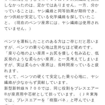
しなかったのは、定かではありません。一方、分か
っていることは、ヤシ繊維と同等効果が期待でき、
かつ供給が安定している化学繊維を探していたこ
と。（現在のベンツ座席には、ヤシ繊維は使用され
ていません。）
ベンツを運転したことのある方はご存じだと思いま
すが、ベンツの乗り心地は意外なほど硬めです。
「座り心地のよい座席＝お尻を優しく包み込む、低
反発のような柔らかい座席」と一見考えてしまいま
すが、実は柔らかい座席は、長時間座っていると疲
れます。
そして、ベンツの硬くて安定した乗り心地に、ヤシ
繊維が少なからず貢献しています。
新型新幹線Ｎ７００では、同じ役割をブレスエアー
®が座席用中芯材として担っています。（ＪＲ東海
では、ブレスエアーを「樹脂バネ」と呼んでいま