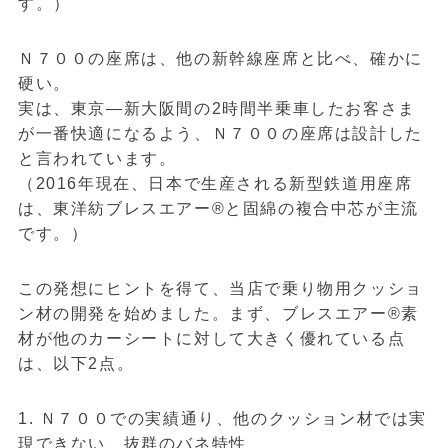
す。）
Ｎ７００の座席は、他の新幹線座席と比べ、確かに
硬い。
実は、東京―新大阪間の2時間半乗車したお客さま
が一番快適になるよう、Ｎ７００の座席は設計した
と言われています。
（2016年現在、日本で生産される新型鉄道用座席
は、東洋紡ブレスエアー®と固綿の複合中芯が主流
です。）
この発想にヒントを得て、当店で乗り物用クッショ
ン材の開発を始めました。まず、ブレスエアー®素
材が他のカーシートに対して大きく優れている点
は、以下2点。
1. Ｎ７００での実績通り、他のクッション材では実
現できない、抜群のバネ特性