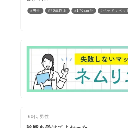
#男性
#70歳以上
#170cm台
#ベッド：ベッ
60代
男性
診断を受けてよかった