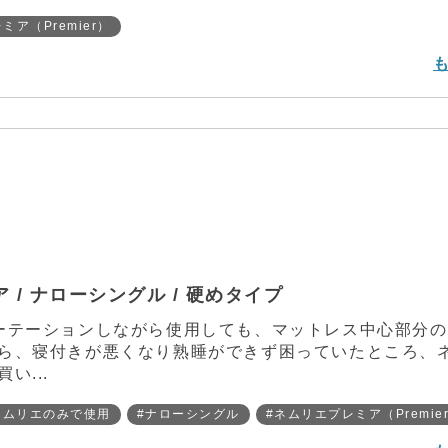
ミア（Premier）
/ ナローシングル / 硬めタイプ
ーテーションしながら使用しても、マットレス中心部分
ら、寝付きが悪くなり熟睡ができず困っていたところ、
い...
ネムリエのみで使用
#ナローシングル
#ネムリエプレミア（Premie