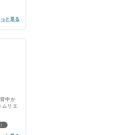
もっと見る
の背中か
ネムリエ
r）