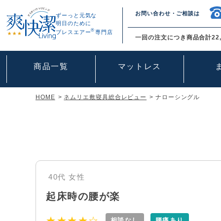
お問い合わせ・ご相談は
ずーっと元気な
明日のために
®
ブレスエアー
専門店
一回の注文につき商品合計22,
商品一覧
マットレス
HOME
ネムリエ敷寝具総合レビュー
ナローシングル
40代
女性
起床時の腰が楽
★★★★☆
相談なし
腰痛あり