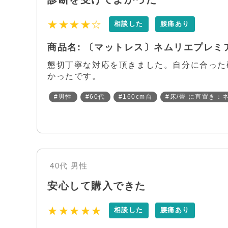
★★★★☆
相談した
腰痛あり
商品名: 〔マットレス〕ネムリエプレミア 
懇切丁寧な対応を頂きました。自分に合った硬
かったです。
#男性
#60代
#160cm台
#床/畳 に直置き：
40代
男性
安心して購入できた
★★★★★
相談した
腰痛あり