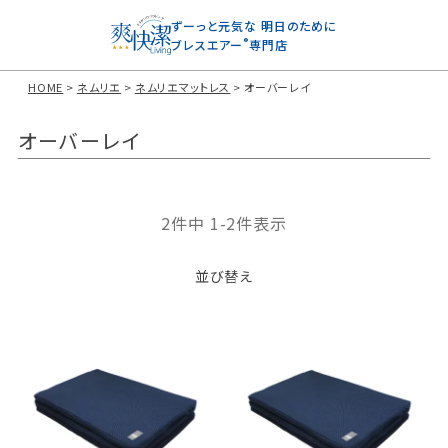
ずーっと元気な
明日のために
®
ブレスエアー
専門店
HOME
ネムリエ
ネムリエマットレス
オーバーレイ
オーバーレイ
2
件中
1
-
2
件表示
並び替え