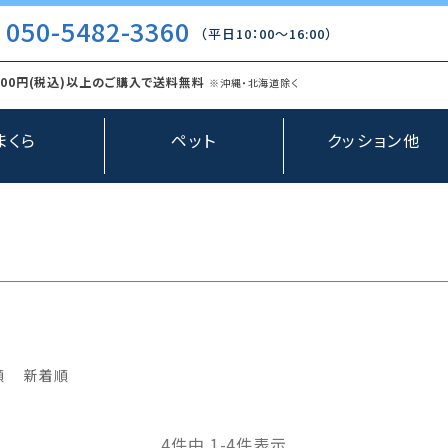
050-5482-3360
（平日10：00〜16:00）
000円(税込)以上のご購入で送料無料
※沖縄・北海道除く
まくら
ペット
クッション他
順
新着順
4
件中
1
-
4
件表示