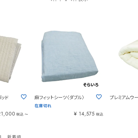
パッド
麻フィットシーツ〈ダブル〉
プレミアムウ
在庫切れ
21,000
¥
14,575
税込
税込
〜
順
新着順