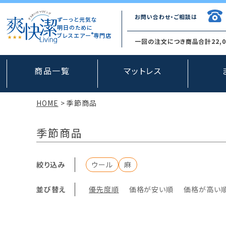
お問い合わせ・ご相談は
ずーっと元気な
明日のために
®
ブレスエアー
専門店
一回の注文につき商品合計22,
商品一覧
マットレス
HOME
季節商品
季節商品
絞り込み
ウール
麻
並び替え
優先度順
価格が安い順
価格が高い