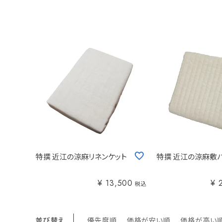
特撰 近江の涼麻リネンケット
特撰 近江の涼麻敷
¥
13,500
¥
税込
並び替え
優先度順
価格が安い順
価格が高い