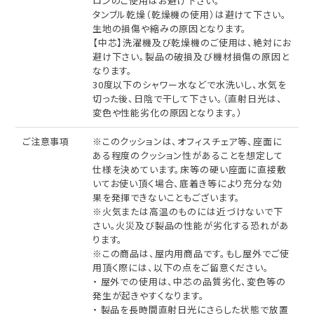
ロンのご使用はお避け下さい。
タンブル乾燥（乾燥機の使用）は避けて下さい。
生地の損傷や縮みの原因となります。
【中芯】洗濯機及び乾燥機のご使用は、絶対にお
避け下さい。製品の破損及び機材損傷の原因と
なります。
30度以下のシャワー水などで水洗いし、水気を
切った後、日陰で干して下さい。（直射日光は、
変色や性能劣化の原因となります。）
ご注意事項
※このクッションは、オフィスチェア等、座面に
ある程度のクッション性があることを想定して
仕様を決めています。床等の硬い座面に直接敷
いてお使い頂く場合、底着き等により充分な効
果を発揮できないこともございます。
※火気または高温のものには近づけないで下
さい。火災及び製品の性能が劣化する恐れがあ
ります。
※この商品は、屋内用商品です。もし屋外でご使
用頂く際には、以下の点をご留意ください。
・ 屋外での使用は、中芯の品質劣化、変色等の
発生が起きやすくなります。
・ 製品を長時間直射日光にさらした状態で放置